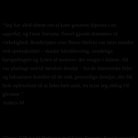
"Det vildeste roadtrip"
“Jeg har altid drømt om at køre gennem Alperne i en
superbil, og Gran Turismo Travel gjorde drømmen til
virkelighed. Roadtrippet over Passo Stelvio var intet mindre
end spektakulært – skarpe hårnålesving, uendelige
bjergudsigter og lyden af motorer, der runger i dalene. Alt
var planlagt ned til mindste detalje – fra de fantastiske biler
og luksuriøse hoteller til de små, personlige detaljer, der fik
hele oplevelsen til at føles helt unik, en rejse jeg aldrig vil
glemme."
Anders M.
"Den perfekte kombination af forretning, fornøjelse og
finesse"
“Vores VIP-tur til Bologna med Gran Turismo Travel overgik