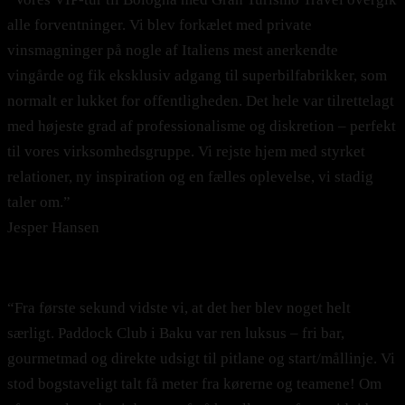
alle forventninger. Vi blev forkælet med private
vinsmagninger på nogle af Italiens mest anerkendte
vingårde og fik eksklusiv adgang til superbilfabrikker, som
normalt er lukket for offentligheden. Det hele var tilrettelagt
med højeste grad af professionalisme og diskretion – perfekt
til vores virksomhedsgruppe. Vi rejste hjem med styrket
relationer, ny inspiration og en fælles oplevelse, vi stadig
taler om.”
Jesper Hansen
"Det vildeste Formel 1-eventyr vi kunne have drømt om!"
“Fra første sekund vidste vi, at det her blev noget helt
særligt. Paddock Club i Baku var ren luksus – fri bar,
gourmetmad og direkte udsigt til pitlane og start/mållinje. Vi
stod bogstaveligt talt få meter fra kørerne og teamene! Om