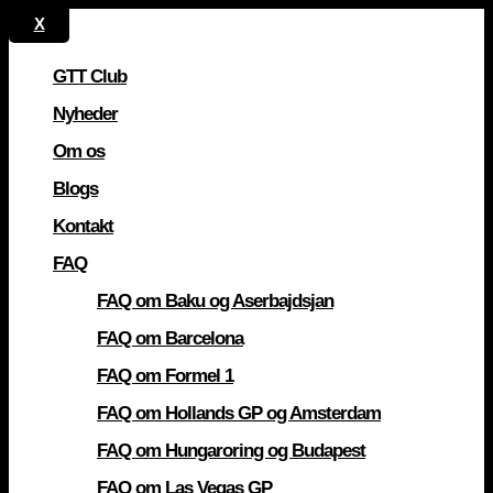
GTT Club
Nyheder
Om os
Blogs
Kontakt
FAQ
FAQ om Baku og Aserbajdsjan
FAQ om Barcelona
FAQ om Formel 1
FAQ om Hollands GP og Amsterdam
FAQ om Hungaroring og Budapest
FAQ om Las Vegas GP