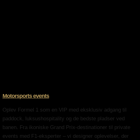
og kommerciel kontekst.
events til motorsport, gastronomi og luksus
Hvorfor vælge
Gran Turismo Travel?
Motorsports events
Oplev Formel 1 som en VIP med eksklusiv adgang til
paddock, luksushospitality og de bedste pladser ved
banen. Fra ikoniske Grand Prix-destinationer til private
events med F1-eksperter – vi designer oplevelser, der