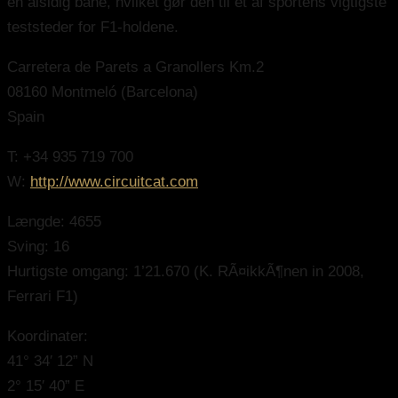
en alsidig bane, hvilket gør den til et af sportens vigtigste
teststeder for F1-holdene.
Carretera de Parets a Granollers Km.2
08160 Montmeló (Barcelona)
Spain
T: +34 935 719 700
W:
http://www.circuitcat.com
Længde: 4655
Sving: 16
Hurtigste omgang: 1’21.670 (K. RÃ¤ikkÃ¶nen in 2008,
Ferrari F1)
Koordinater:
41° 34′ 12” N
2° 15′ 40” E