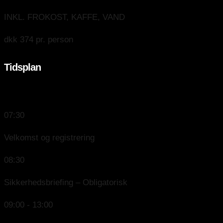
INKL. FROKOST, KAFFE, VAND
dkk 374 pr. person
Tidsplan
PROGRAM
07:30
Velkomst og registrering
08:30
Sikkerhedsbriefing – Obligatorisk
09:00 - 13:00