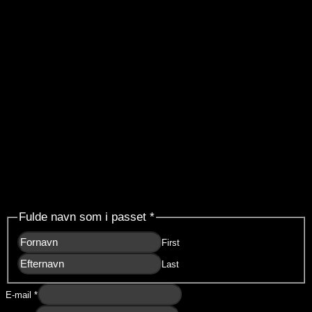
Forespørgsel
Fulde navn som i passet
*
First
Last
E-mail
*