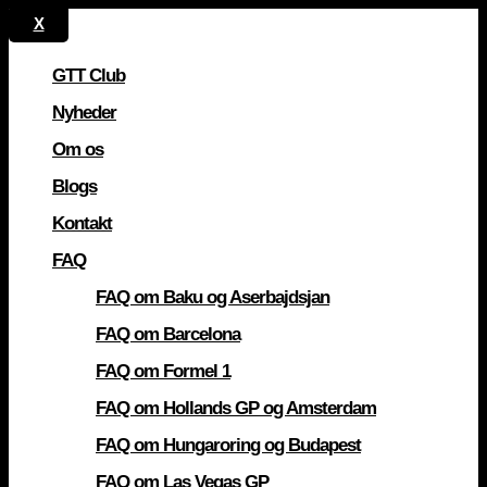
GTT Club
Nyheder
Om os
Blogs
Kontakt
FAQ
FAQ om Baku og Aserbajdsjan
FAQ om Barcelona
FAQ om Formel 1
FAQ om Hollands GP og Amsterdam
FAQ om Hungaroring og Budapest
FAQ om Las Vegas GP