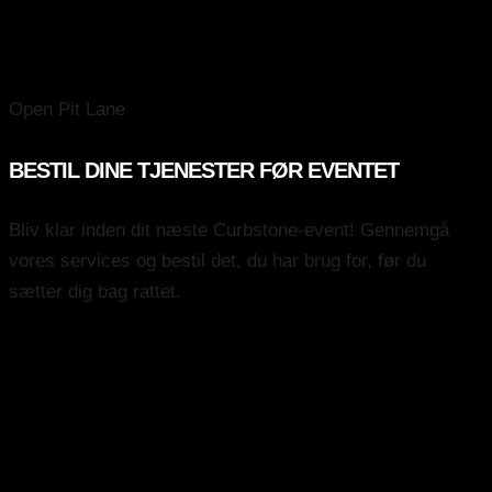
DAG 2
Open Pit Lane
BESTIL DINE TJENESTER FØR EVENTET
Bliv klar inden dit næste Curbstone-event! Gennemgå
vores services og bestil det, du har brug for, før du
sætter dig bag rattet.
Pirelli tyres