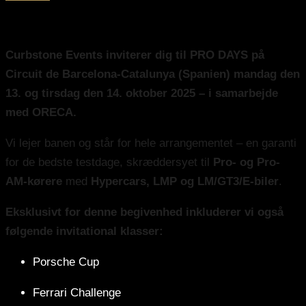
CURBSTONE RACE TESTING
Curbstone Events inviterer dig til PRO DAYS på
Circuit de Barcelona-Catalunya (Spanien) mandag den
13. og tirsdag den 14. oktober 2025 – i samarbejde
med ORECA.
Vi lejer banen og står for hele arrangementet – en garanti
for de bedste testdage, skræddersyet til
Pro- og Pro-
AM-kørere
med
Hypercars, LMP og LM/GT3/E-biler
.
Eksklusivt for denne begivenhed inkluderer vi også
følgende invitational klasser:
Porsche Cup
Ferrari Challenge