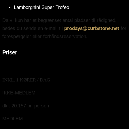
Lamborghini Super Trofeo
Da vi kun har et begrænset antal pladser til rådighed,
bedes du sende en e-mail til
prodays@curbstone.net
for
forespørgsler eller forhåndsreservation.
Priser
PRO
INKL. 1 KØRER / DAG
IKKE-MEDLEM
dkk 20.157 pr. person
MEDLEM