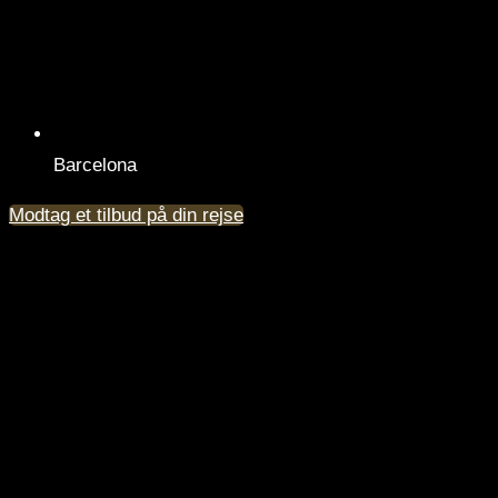
Barcelona
Modtag et tilbud på din rejse
PRO DAYS by Curbstone X Oreca - Barcelona