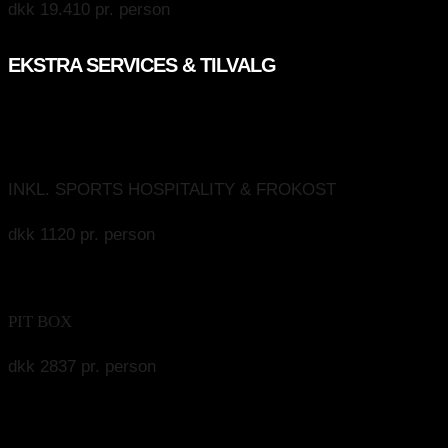
dkk 19.410 pr. person
EKSTRA SERVICES & TILVALG
Ekstra kører
INKL. SPORTS HOSPITALITY & FROKOST
dkk 1120 pr. person
PIT BOX
PIT BOX
dkk 2837 pr. person
Staff