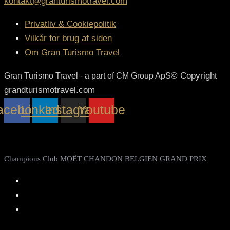
kontakt@granturismotravel.com
Privatliv & Cookiepolitik
Vilkår for brug af siden
Om Gran Turismo Travel
© Copyright
Gran Turismo Travel - a part of CM Group ApS
grandturismotravel.com
acebook
Linkedin
Instagram
Youtube
Share
Champions Club MOËT CHANDON BELGIEN GRAND PRIX