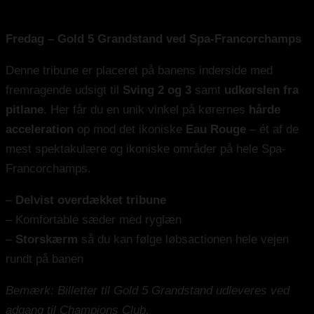
Gold 5 Grandstand
Fredag – Gold 5 Grandstand ved Spa-Francorchamps
Denne tribune er placeret på banens inderside med
fremragende udsigt til
Sving 2 og 3
samt
udkørslen fra
pitlane
. Her får du en unik vinkel på kørernes
hårde
acceleration
op mod det ikoniske
Eau Rouge
– ét af de
mest spektakulære og ikoniske områder på hele Spa-
Francorchamps.
–
Delvist overdækket tribune
– Komfortable sæder med ryglæn
–
Storskærm
så du kan følge løbsactionen hele vejen
rundt på banen
Bemærk: Billetter til Gold 5 Grandstand udleveres ved
adgang til Champions Club.