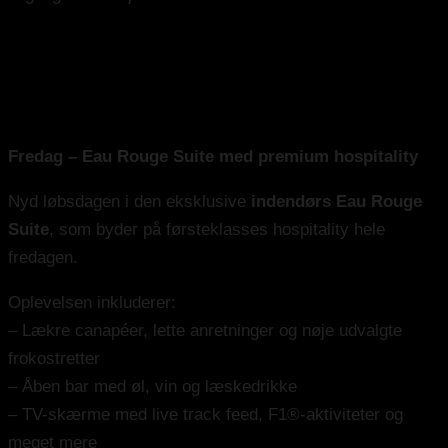
Champions Club Eau Rouge Hospitality
Fredag – Eau Rouge Suite med premium hospitality
Nyd løbsdagen i den eksklusive
indendørs Eau Rouge
Suite
, som byder på førsteklasses hospitality hele
fredagen.
Oplevelsen inkluderer:
– Lækre canapéer, lette anretninger og nøje udvalgte
frokostretter
– Åben bar med øl, vin og læskedrikke
– TV-skærme med live track feed, F1®-aktiviteter og
meget mere