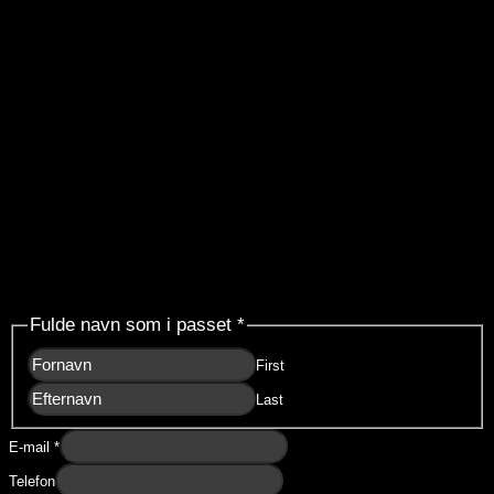
Forespørgsel
Fulde navn som i passet
*
First
Last
E-mail
*
Telefon