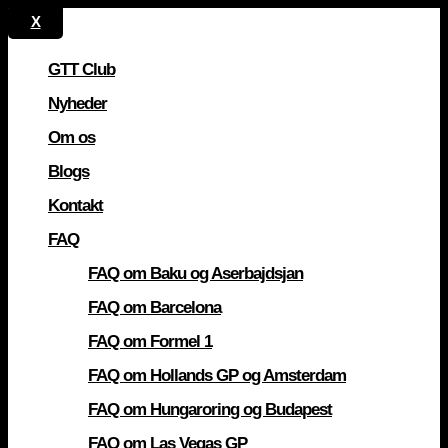
GTT Club
Nyheder
Om os
Blogs
Kontakt
FAQ
FAQ om Baku og Aserbajdsjan
FAQ om Barcelona
FAQ om Formel 1
FAQ om Hollands GP og Amsterdam
FAQ om Hungaroring og Budapest
FAQ om Las Vegas GP