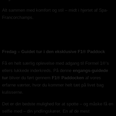
Alt sammen med komfort og stil – midt i hjertet af Spa-
Francorchamps.
More of Your Package Experience
Guided F1® Paddock Tour
Fredag – Guidet tur i den eksklusive F1® Paddock
Få en helt særlig oplevelse med adgang til Formel 1®’s
ellers lukkede inderkreds. På denne
engangs-guidede
tur
bliver du ført gennem
F1® Paddocken
af vores
erfarne værter, hvor du kommer helt tæt på livet bag
kulisserne.
Det er din bedste mulighed for at spotte – og måske få en
selfie med – din yndlingskører. En af de mest