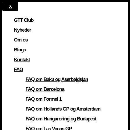
GTT Club
Nyheder
Om os
Blogs
Kontakt
FAQ
FAQ om Baku og Aserbajdsjan
FAQ om Barcelona
FAQ om Formel 1
FAQ om Hollands GP og Amsterdam
FAQ om Hungaroring og Budapest
FAQ om Las Vegas GP