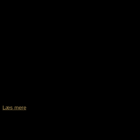
Læs mere
Paddock Club™ 3-Dags | F1® Experiences Suite
Fredag - Søndag