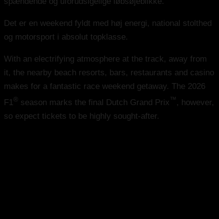
spændende og uforudsigelige løbsøjeblikke.
Det er en weekend fyldt med høj energi, national stolthed
og motorsport i absolut topklasse.
With an electrifying atmosphere at the track, away from
it, the nearby beach resorts, bars, restaurants and casino
makes for a fantastic race weekend getaway. The 2026
®
™
F1
season marks the final Dutch Grand Prix
, however,
so expect tickets to be highly sought-after.
Champions Club 3-Dags | Main
Fredag - Søndag