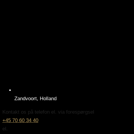
Zandvoort, Holland
Kontakt os på telefon el. via forespørgsel
+45 70 60 34 40
el.