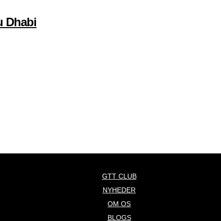
u Dhabi
GTT CLUB
NYHEDER
OM OS
BLOGS