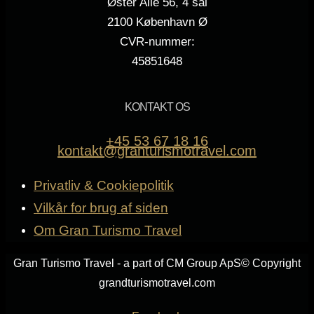
Øster Allé 56, 4 sal
2100 København Ø
CVR-nummer:
45851648
KONTAKT OS
+45 53 67 18 16
kontakt@granturismotravel.com
Privatliv & Cookiepolitik
Vilkår for brug af siden
Om Gran Turismo Travel
Gran Turismo Travel - a part of CM Group ApS
© Copyright
grandturismotravel.com