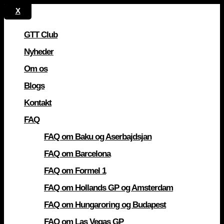
GTT Club
Nyheder
Om os
Blogs
Kontakt
FAQ
FAQ om Baku og Aserbajdsjan
FAQ om Barcelona
FAQ om Formel 1
FAQ om Hollands GP og Amsterdam
FAQ om Hungaroring og Budapest
FAQ om Las Vegas GP