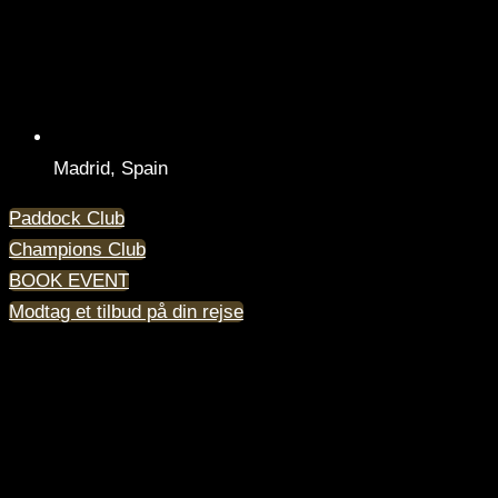
Madrid, Spain
Paddock Club
Champions Club
BOOK EVENT
Modtag et tilbud på din rejse
F1® Madrid GP Access