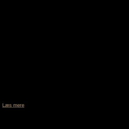
Læs mere
Paddock Club™ 3-dage | F1® Experiences Suite