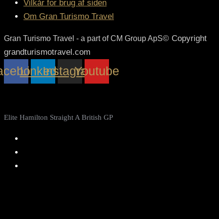
Vilkår for brug af siden
Om Gran Turismo Travel
© Copyright
Gran Turismo Travel - a part of CM Group ApS
grandturismotravel.com
acebook
Linkedin
Instagram
Youtube
Share
Elite Hamilton Straight A British GP