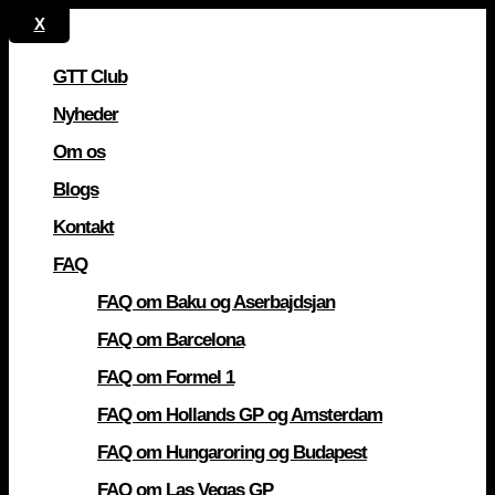
GTT Club
Nyheder
Om os
Blogs
Kontakt
FAQ
FAQ om Baku og Aserbajdsjan
FAQ om Barcelona
FAQ om Formel 1
FAQ om Hollands GP og Amsterdam
FAQ om Hungaroring og Budapest
FAQ om Las Vegas GP