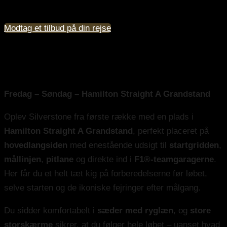
Elite Hamilton Straight A British GP
Modtag et tilbud på din rejse
Elite | Hamilton Straight A Club 3-dags
Hamilton Straight A Grandstand
Fredag – Søndag – Hamilton Straight A Grandstand
Oplev Silverstone fra første række med en plads i
Hamilton Straight A Grandstand
, perfekt placeret på
hovedlangsiden
med enestående udsigt til
startgridden
,
mållinjen
,
pitlane
og direkte ind i
F1®-teamgaragerne
.
Her får du et helt tæt kig på forberedelserne før løbet,
selve starten og de ikoniske fejringer efter målgang.
Du sidder komfortabelt i
sæder med ryglæn
, og
store
storskærme
sikrer, at du følger hele løbet – uanset hvad