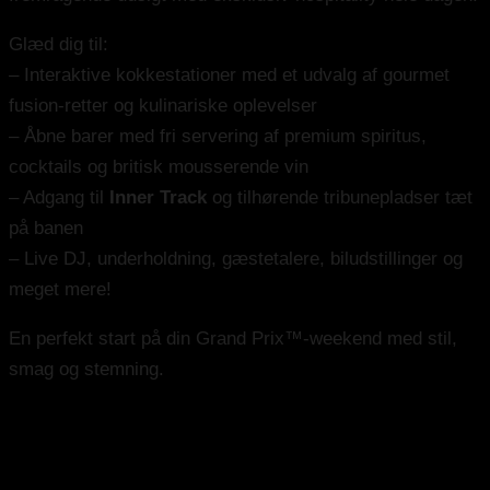
Glæd dig til:
– Interaktive kokkestationer med et udvalg af gourmet
fusion-retter og kulinariske oplevelser
– Åbne barer med fri servering af premium spiritus,
cocktails og britisk mousserende vin
– Adgang til
Inner Track
og tilhørende tribunepladser tæt
på banen
– Live DJ, underholdning, gæstetalere, biludstillinger og
meget mere!
En perfekt start på din Grand Prix™-weekend med stil,
smag og stemning.
More of Your Package Experience
Race Day After-Party