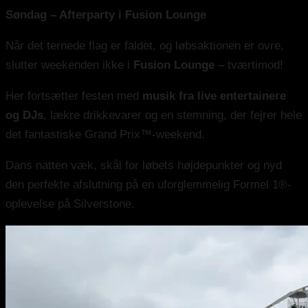
Søndag – Afterparty i Fusion Lounge
Når det ternede flag er faldet, og løbsaktionen er ovre,
slutter weekenden ikke i
Fusion Lounge
– tværtimod!
Her fortsætter festen med
musik fra live entertainere
og DJs
, lækre drikkevarer og en stemning, der fejrer hele
det fantastiske Grand Prix™-weekend.
Dans natten væk, skål for løbets højdepunkter og nyd
den perfekte afslutning på en uforglemmelig Formel 1®-
oplevelse på Silverstone.