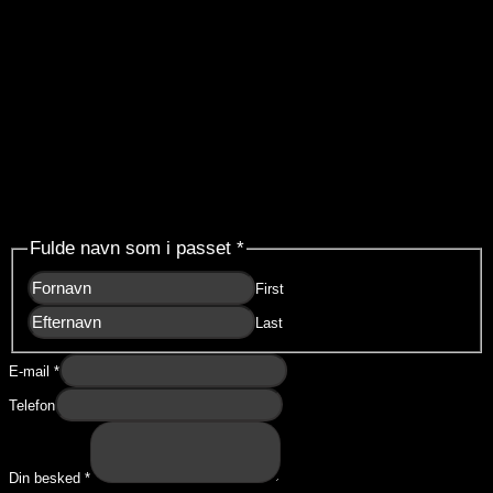
Forespørgsel
Fulde navn som i passet
*
First
Last
E-mail
*
Telefon
Din besked
*